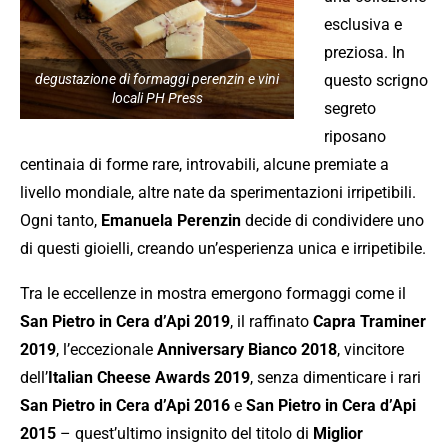
esclusiva e
preziosa. In
degustazione di formaggi perenzin e vini
questo scrigno
locali PH Press
segreto
riposano
centinaia di forme rare, introvabili, alcune premiate a
livello mondiale, altre nate da sperimentazioni irripetibili.
Ogni tanto,
Emanuela Perenzin
decide di condividere uno
di questi gioielli, creando un’esperienza unica e irripetibile.
Tra le eccellenze in mostra emergono formaggi come il
San Pietro in Cera d’Api 2019
, il raffinato
Capra Traminer
2019
, l’eccezionale
Anniversary Bianco 2018
, vincitore
dell’
Italian Cheese Awards 2019
, senza dimenticare i rari
San Pietro in Cera d’Api 2016
e
San Pietro in Cera d’Api
2015
– quest’ultimo insignito del titolo di
Miglior