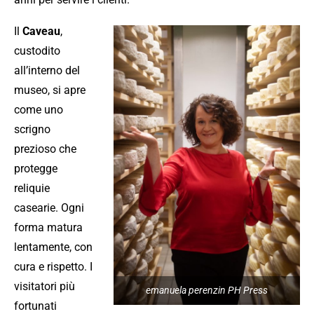
Il
Caveau
,
custodito
all’interno del
museo, si apre
come uno
scrigno
prezioso che
protegge
reliquie
casearie. Ogni
forma matura
lentamente, con
cura e rispetto. I
visitatori più
emanuela perenzin PH Press
fortunati