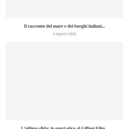
Il racconto del mare e dei borghi italiani...
3 Agosto 2026
L’ultima sfida: lo sport etico al Giffoni Film...