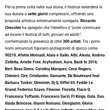
Per la prima volta nella sua storia, il festival estenderà la
sua durata a
sette giorni
complessivi, offrendo una
proposta artistica estremamente variegata.
Riccardo
Checchin
ha spiegato che l’obiettivo è
“poter continuare
ad essere il festival di tutti, giovani ed adulti”
,
confermando la presenza di oltre
300 artisti
. Tra i primi
nomi annunciati figurano protagonisti di spicco come
90210
,
Afshin Momadi
,
Alaia e Gallo
,
Albi
,
Alexia
,
Andrea
Zelletta
,
Arielle Free
,
Aryfashion
,
Aura
,
Back to 2016
,
Bert
,
Boss Doms
,
Carolina Marquez
,
Cece Rogers
,
Chimirri
,
Cire
,
Cristianino
,
Damante
,
Db Boulevard feat
Barbara Tucker
,
Dimmish
,
Dj Q
,
Eiffel 65
,
Fedde Le
Grand
,
Federico Scavo
,
Finesse
,
Fiorella
,
Flaco G
,
Francesca Toffanin
,
Francesco Sarzi
,
Ft Kings
,
Gala
,
Gas
,
Giada Brincese
,
Gianni Romano
,
Giorgianni
,
Gloria