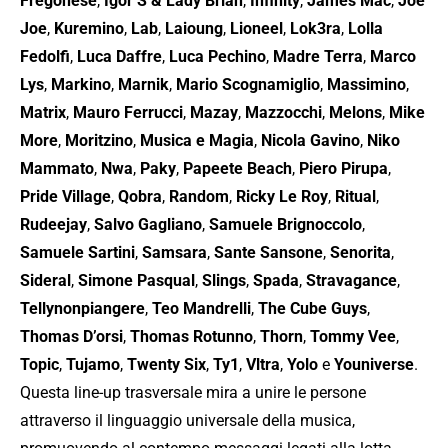
Fregonese
,
Igor S & Lady Brian
,
Infinity
,
James Mac
,
Joe
Joe
,
Kuremino
,
Lab
,
Laioung
,
Lioneel
,
Lok3ra
,
Lolla
Fedolfi
,
Luca Daffre
,
Luca Pechino
,
Madre Terra
,
Marco
Lys
,
Markino
,
Marnik
,
Mario Scognamiglio
,
Massimino
,
Matrix
,
Mauro Ferrucci
,
Mazay
,
Mazzocchi
,
Melons
,
Mike
More
,
Moritzino
,
Musica e Magia
,
Nicola Gavino
,
Niko
Mammato
,
Nwa
,
Paky
,
Papeete Beach
,
Piero Pirupa
,
Pride Village
,
Qobra
,
Random
,
Ricky Le Roy
,
Ritual
,
Rudeejay
,
Salvo Gagliano
,
Samuele Brignoccolo
,
Samuele Sartini
,
Samsara
,
Sante Sansone
,
Senorita
,
Sideral
,
Simone Pasqual
,
Slings
,
Spada
,
Stravagance
,
Tellynonpiangere
,
Teo Mandrelli
,
The Cube Guys
,
Thomas D’orsi
,
Thomas Rotunno
,
Thorn
,
Tommy Vee
,
Topic
,
Tujamo
,
Twenty Six
,
Ty1
,
Vltra
,
Yolo
e
Youniverse
.
Questa line-up trasversale mira a unire le persone
attraverso il linguaggio universale della musica,