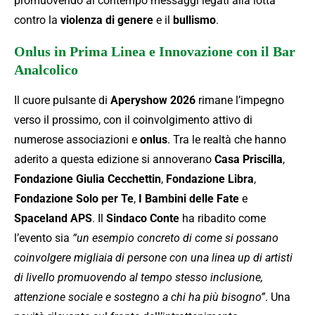
promuovendo al contempo messaggi legati alla lotta
contro la
violenza di genere
e il
bullismo
.
Onlus in Prima Linea e Innovazione con il Bar
Analcolico
Il cuore pulsante di
Aperyshow 2026
rimane l’impegno
verso il prossimo, con il coinvolgimento attivo di
numerose associazioni e
onlus
. Tra le realtà che hanno
aderito a questa edizione si annoverano
Casa Priscilla
,
Fondazione Giulia Cecchettin
,
Fondazione Libra
,
Fondazione Solo per Te
,
I Bambini delle Fate
e
Spaceland APS
. Il
Sindaco Conte
ha ribadito come
l’evento sia
“un esempio concreto di come si possano
coinvolgere migliaia di persone con una linea up di artisti
di livello promuovendo al tempo stesso inclusione,
attenzione sociale e sostegno a chi ha più bisogno”
. Una