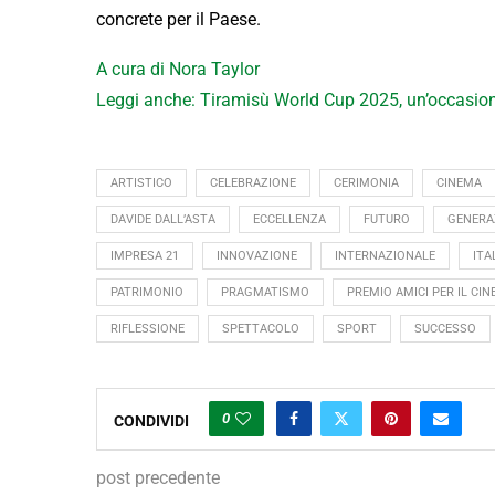
concrete per il Paese.
A cura di Nora Taylor
Leggi anche: Tiramisù World Cup 2025, un’occasio
ARTISTICO
CELEBRAZIONE
CERIMONIA
CINEMA
DAVIDE DALL’ASTA
ECCELLENZA
FUTURO
GENERA
IMPRESA 21
INNOVAZIONE
INTERNAZIONALE
ITA
PATRIMONIO
PRAGMATISMO
PREMIO AMICI PER IL CIN
RIFLESSIONE
SPETTACOLO
SPORT
SUCCESSO
0
CONDIVIDI
post precedente