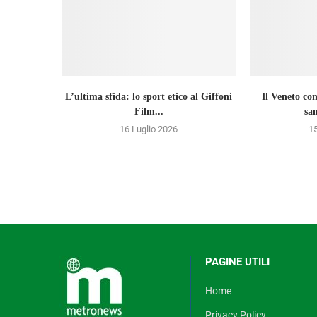
L’ultima sfida: lo sport etico al Giffoni
Il Veneto co
Film...
sa
16 Luglio 2026
15
PAGINE UTILI
Home
Privacy Policy