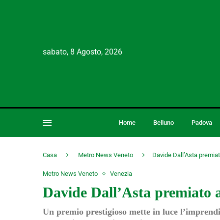
sabato, 8 Agosto, 2026
Home
Belluno
Padova
Casa
Metro News Veneto
Davide Dall’Asta premiat
Metro News Veneto
Venezia
Davide Dall’Asta premiato a
Un premio prestigioso mette in luce l’imprendi