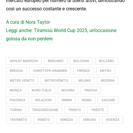
mercato europeo per numero di utenti attivi, dimostrando
così un successo costante e crescente.
A cura di Nora Taylor
Leggi anche: Tiramisù World Cup 2025, un’occasione
golosa da non perdere
ASHLEY MADISON
BERGAMO
BOLOGNA
BOLZANO
BRESCIA
CHRISTOPH KRAEMER
FIRENZE
METRO
METRO VENETO
METROVENETO
MILANO
MODENA
MONZA
NORD ITALIA
NOVARA
PADOVA
PIACENZA
RELAZIONI
RIMINI
ROMA
SASSARI
TORINO
TRASGRESSIONE
TRENTO
TRIESTE
TRIVENETO
VENETO
VENEZIA
VERONA
VICENZA