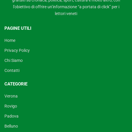
gratuiti su cronaca, politica, sport, cultura e molto altro, con
l’obiettivo di offrire un’informazione “a portata di click” per i
lettori veneti
PAGINE UTILI
Home
Privacy Policy
Chi Siamo
Contatti
CATEGORIE
Verona
Rovigo
Padova
Belluno