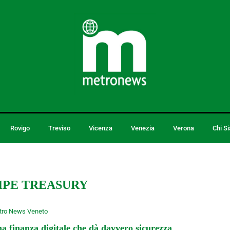
Rovigo
Treviso
Vicenza
Venezia
Verona
Chi S
IPE TREASURY
tro News Veneto
a finanza digitale che dà davvero sicurezza