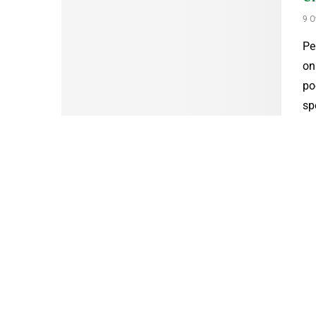
9 O
Pe
on
po
sp