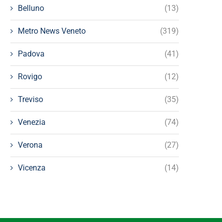
Belluno
(13)
Metro News Veneto
(319)
Padova
(41)
Rovigo
(12)
Treviso
(35)
Venezia
(74)
Verona
(27)
Vicenza
(14)