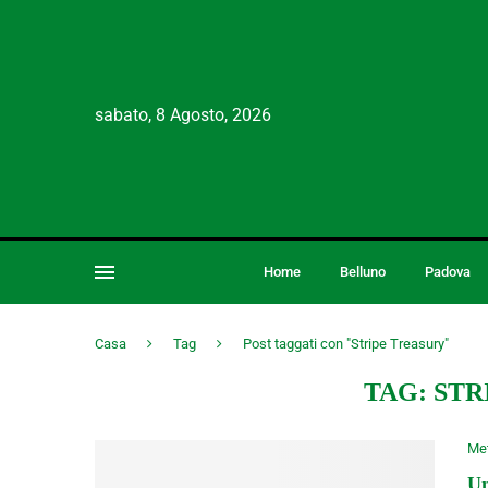
sabato, 8 Agosto, 2026
Home
Belluno
Padova
Casa
Tag
Post taggati con "Stripe Treasury"
TAG:
STR
Me
Un