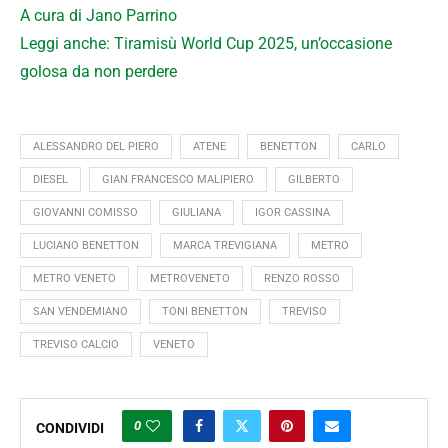
A cura di Jano Parrino
Leggi anche: Tiramisù World Cup 2025, un’occasione
golosa da non perdere
ALESSANDRO DEL PIERO
ATENE
BENETTON
CARLO
DIESEL
GIAN FRANCESCO MALIPIERO
GILBERTO
GIOVANNI COMISSO
GIULIANA
IGOR CASSINA
LUCIANO BENETTON
MARCA TREVIGIANA
METRO
METRO VENETO
METROVENETO
RENZO ROSSO
SAN VENDEMIANO
TONI BENETTON
TREVISO
TREVISO CALCIO
VENETO
0
CONDIVIDI