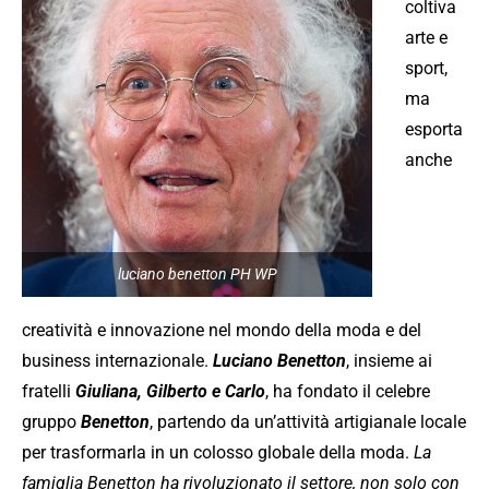
coltiva
arte e
sport,
ma
esporta
anche
luciano benetton PH WP
creatività e innovazione nel mondo della moda e del
business internazionale.
Luciano Benetton
, insieme ai
fratelli
Giuliana, Gilberto e Carlo
, ha fondato il celebre
gruppo
Benetton
, partendo da un’attività artigianale locale
per trasformarla in un colosso globale della moda.
La
famiglia Benetton ha rivoluzionato il settore, non solo con