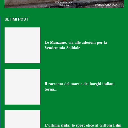
ULTIMI POST
Le Manzane: via alle adesioni per la
Vendemmia Solidale
Il racconto del mare e dei borghi italiani
torna...
L’ultima sfida: lo sport etico al Giffoni Film