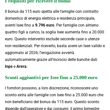
I requisiti per ricevere il bonus
Il bonus da 115 euro spetta alle famiglie con contratto
domestico di energia elettrica e residenza principale,
aventi Isee fino a
9.796 euro
. Per famiglie con almeno
quattro figli a carico, la soglia Isee aumenta fino a 20.000
euro. Questo intervento esclude seconde case o utenze
non residenziali. Per riceverlo, basta avere un Isee valido e
aggiornato al 2026; l’erogazione avverrà
automaticamente grazie all’incrocio delle banche dati
Inps
e
Arera
.
Sconti aggiuntivi per Isee fino a 25.000 euro
I fornitori possono, a loro discrezione, riconoscere uno
sconto extra alle famiglie con Isee fino a 25.000 euro che
non beneficiano del bonus da 115 euro. Questo sconto
dipende dall’operatore e dai consumi: il primo bimestre