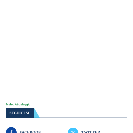
Meteo Abbateggio
SEGUICI SU
FACEBOOK
TWITTER