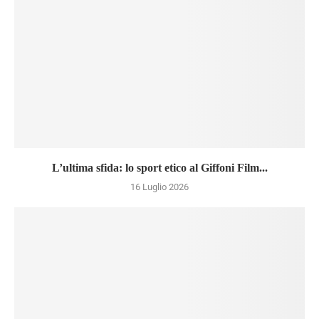
L’ultima sfida: lo sport etico al Giffoni Film...
16 Luglio 2026