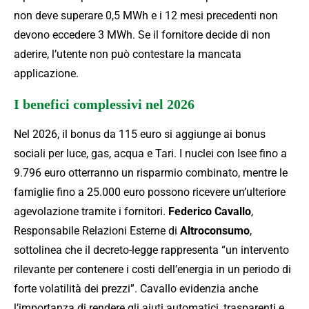
non deve superare 0,5 MWh e i 12 mesi precedenti non
devono eccedere 3 MWh. Se il fornitore decide di non
aderire, l’utente non può contestare la mancata
applicazione.
I benefici complessivi nel 2026
Nel 2026, il bonus da 115 euro si aggiunge ai bonus
sociali per luce, gas, acqua e Tari. I nuclei con Isee fino a
9.796 euro otterranno un risparmio combinato, mentre le
famiglie fino a 25.000 euro possono ricevere un’ulteriore
agevolazione tramite i fornitori.
Federico Cavallo
,
Responsabile Relazioni Esterne di
Altroconsumo
,
sottolinea che il decreto-legge rappresenta “un intervento
rilevante per contenere i costi dell’energia in un periodo di
forte volatilità dei prezzi”. Cavallo evidenzia anche
l’importanza di rendere gli aiuti automatici, trasparenti e