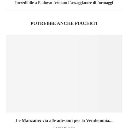
Incredibile a Padova: fermato l’assaggiatore di formaggi
POTREBBE ANCHE PIACERTI
Le Manzane: via alle adesioni per la Vendemmia...